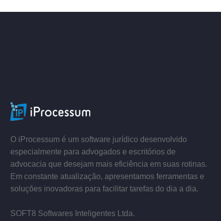
ACESSE
–
–
O iProcessum é um software jurídico desenvolvido
especialmente para advogados e escritórios de
advocacia que desejam mais eficiência em suas rotinas.
Em constante atualização, apresentamos ferramentas e
soluções inovadoras para facilitar tarefas do dia a dia.
–
SOFT8 Softwares Inteligentes Ltda.