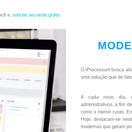
ocê e,
solicite seu teste grátis
.
MODE
O iProcessum busca alia
uma solução que de fato 
A cada novo dia, q
administrativos, a fim d
como o menor custo. Em 
Hoje, destacam-se nest
modernas que geram pro