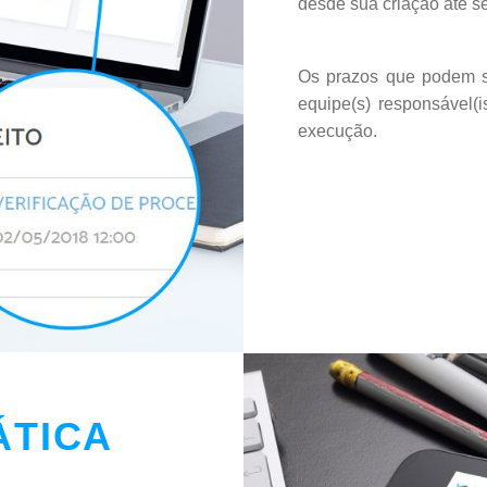
desde sua criação até s
Os prazos que podem se
equipe(s) responsável(
execução.
ÁTICA