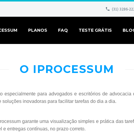
(31) 3286-22
CESSUM
PLANOS
FAQ
TESTE GRÁTIS
BLO
O IPROCESSUM
do especialmente para advogados e escritórios de advocacia 
oluções inovadoras para facilitar tarefas do dia a dia.
ocessum garante uma visualização simples e prática das taref
e entregas contínuas, no prazo correto.