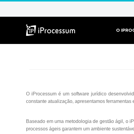
O IPRO
O iProcessum é um software jurídico desenvolvi
constante atualização, apresentamos ferramentas e s
Baseado em uma metodologia de gestão ágil, o iPr
processos ágeis garantem um ambiente sustentável 