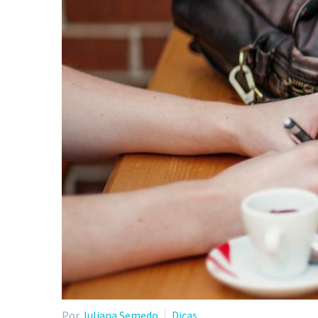
Por
Juliana Semedo
Dicas