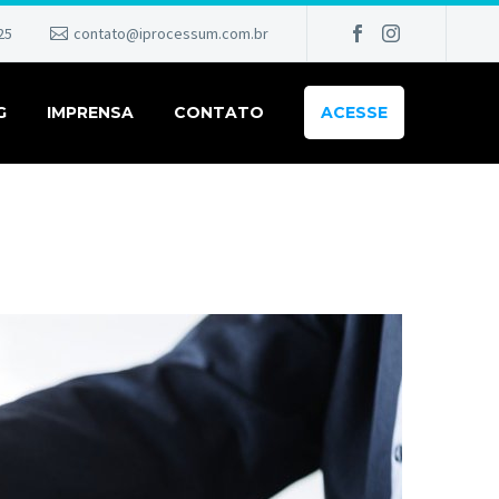
25
contato@iprocessum.com.br
G
IMPRENSA
CONTATO
ACESSE