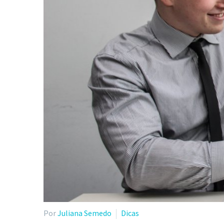
Por
Juliana Semedo
Dicas