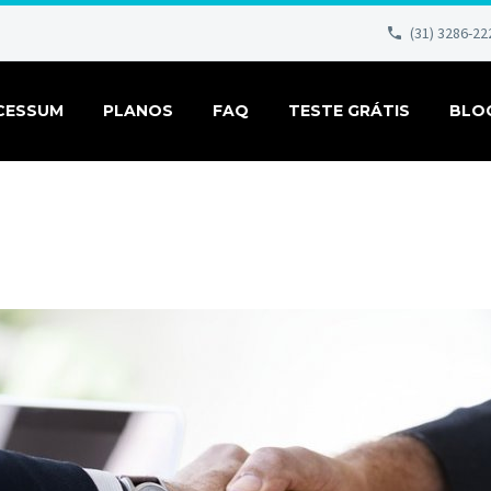
(31) 3286-22
CESSUM
PLANOS
FAQ
TESTE GRÁTIS
BLO