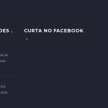
DES
CURTA NO FACEBOOK
ar as
ório
cisa
ratar