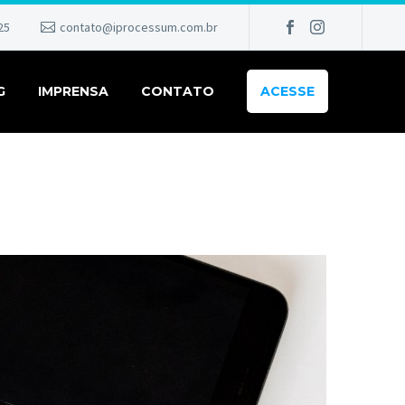
25
contato@iprocessum.com.br
G
IMPRENSA
CONTATO
ACESSE