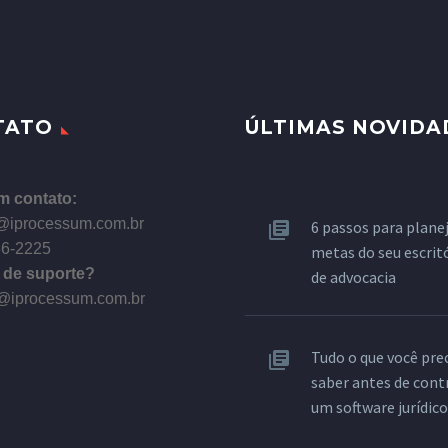
TATO
ÚLTIMAS NOVIDA
m contato:
@iprocessum.com.br
6 passos para planej
86-2225
metas do seu escrit
 de suporte?
de advocacia
@iprocessum.com.br
Tudo o que você pre
saber antes de cont
um software jurídico