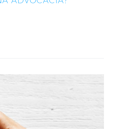
NA ADVOCACIA?
…