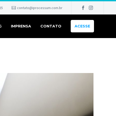
25
contato@iprocessum.com.br
G
IMPRENSA
CONTATO
ACESSE