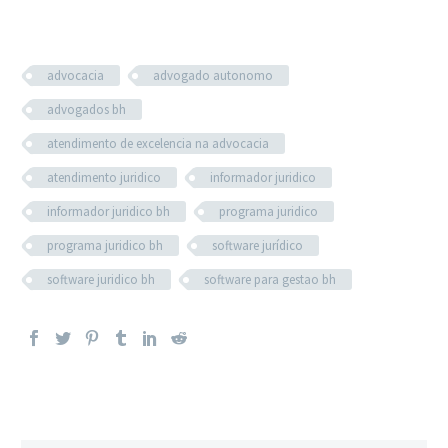
advocacia
advogado autonomo
advogados bh
atendimento de excelencia na advocacia
atendimento juridico
informador juridico
informador juridico bh
programa juridico
programa juridico bh
software jurídico
software juridico bh
software para gestao bh