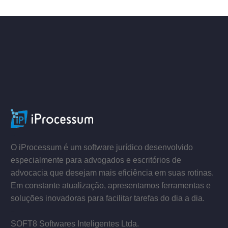
–
–
O iProcessum é um software jurídico desenvolvido
especialmente para advogados e escritórios de
advocacia que desejam mais eficiência em suas rotinas.
Em constante atualização, apresentamos ferramentas e
soluções inovadoras para facilitar tarefas do dia a dia.
–
SOFT8 Softwares Inteligentes Ltda.