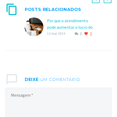
POSTS RELACIONADOS
Por que o atendimento
pode aumentar o lucro do
0
2
escritório de advocacia?
13 mar 2019
Por que o atendimento
pode aumentar o lucro do
escritório de advocacia?
O atendimento de
excelência ao cliente
pode aumentar…
DEIXE
UM COMENTÁRIO