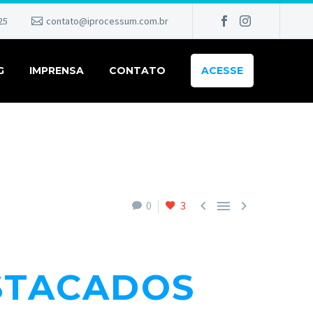
25
contato@iprocessum.com.br
G
IMPRENSA
CONTATO
ACESSE



0
3
STACADOS