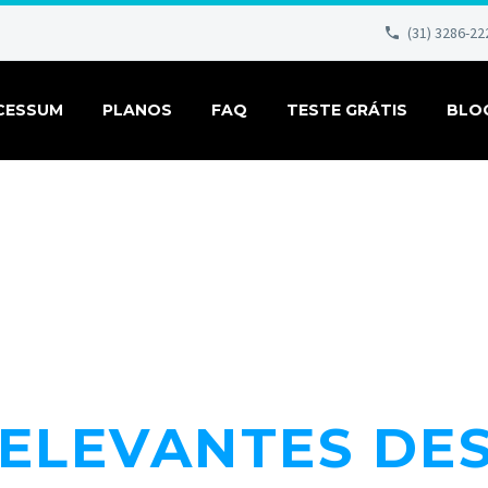
(31) 3286-22
CESSUM
PLANOS
FAQ
TESTE GRÁTIS
BLO
RELEVANTES DE