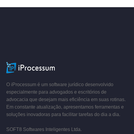
–
–
O iProcessum é um software jurídico desenvolvido
especialmente para advogados e escritórios de
advocacia que desejam mais eficiência em suas rotinas.
Em constante atualização, apresentamos ferramentas e
soluções inovadoras para facilitar tarefas do dia a dia.
–
SOFT8 Softwares Inteligentes Ltda.