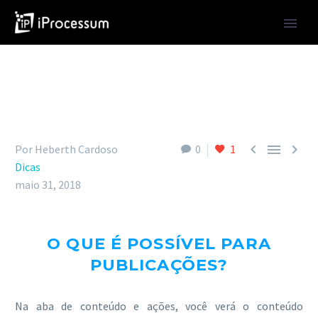



Por Heberth Cardoso
0
1
Dicas
maio 31, 2018
O QUE É POSSÍVEL PARA
PUBLICAÇÕES?
Na aba de conteúdo e ações, você verá o conteúdo