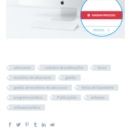
advocacia
cadastro de publicações
Dicas
escritório de advocacia
gestão
gestão de escritório de advocacia
Notas de Expediente
programa juridico
Publicações
software
software jurídico