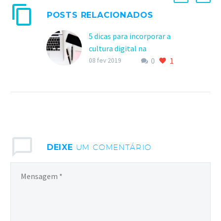
POSTS RELACIONADOS
5 dicas para incorporar a
cultura digital na
0
1
advocacia
08 fev 2019
5 dicas para incorporar a
cultura digital na
advocacia É impossível
fugir da revolução
tecnológica. A cultura
digital é uma…
DEIXE
UM COMENTÁRIO